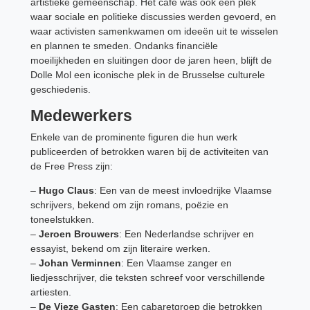
artistieke gemeenschap. Het café was ook een plek
waar sociale en politieke discussies werden gevoerd, en
waar activisten samenkwamen om ideeën uit te wisselen
en plannen te smeden. Ondanks financiële
moeilijkheden en sluitingen door de jaren heen, blijft de
Dolle Mol een iconische plek in de Brusselse culturele
geschiedenis.
Medewerkers
Enkele van de prominente figuren die hun werk
publiceerden of betrokken waren bij de activiteiten van
de Free Press zijn:
–
Hugo Claus
: Een van de meest invloedrijke Vlaamse
schrijvers, bekend om zijn romans, poëzie en
toneelstukken.
–
Jeroen Brouwers
: Een Nederlandse schrijver en
essayist, bekend om zijn literaire werken.
–
Johan Verminnen
: Een Vlaamse zanger en
liedjesschrijver, die teksten schreef voor verschillende
artiesten.
–
De Vieze Gasten
: Een cabaretgroep die betrokken