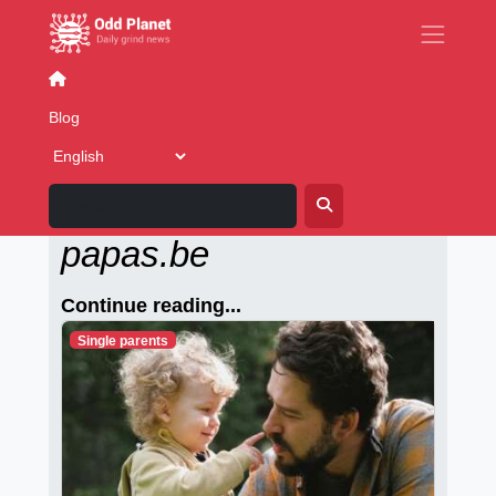
Writing
Cover Stories
Fake News
Blog
Alleenstaande-
papas.be
Continue reading...
Single parents